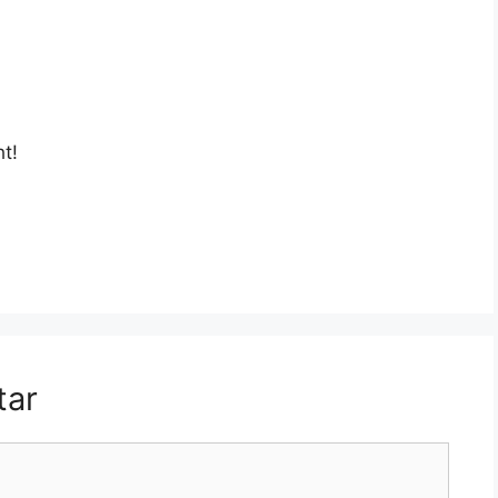
t!
tar