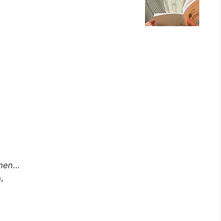
inen
…
,