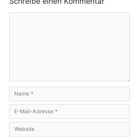
Schreibe einen Kommentar
Kommentar
Name
E-
Mail-
Adresse
Website