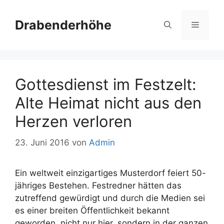
Zum
Inhalt
Drabenderhöhe
Menü
springen
Gottesdienst im Festzelt:
Alte Heimat nicht aus den
Herzen verloren
23. Juni 2016
von
Admin
Ein weltweit einzigartiges Musterdorf feiert 50-
jähriges Bestehen. Festredner hätten das
zutreffend gewürdigt und durch die Medien sei
es einer breiten Öffentlichkeit bekannt
geworden, nicht nur hier, sondern in der ganzen