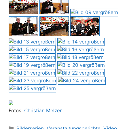
Fotos:
Christian Melzer
Kategorien
Bilderserien
,
Veranstaltungsberichte
,
Video