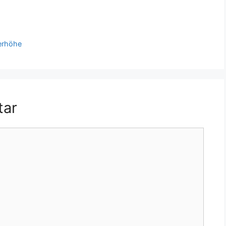
erhöhe
tar