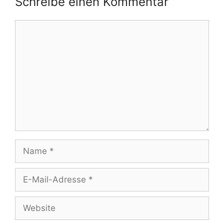
Schreibe einen Kommentar
Kommentar
Name
E-
Mail-
Adresse
Website