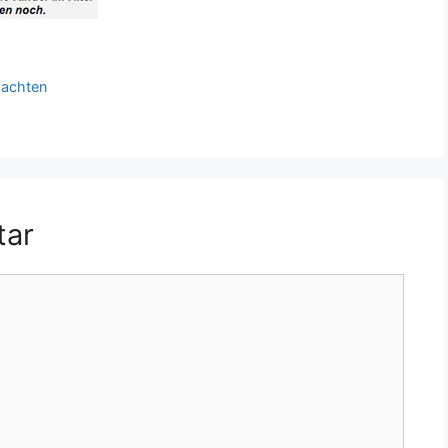
pachten
tar