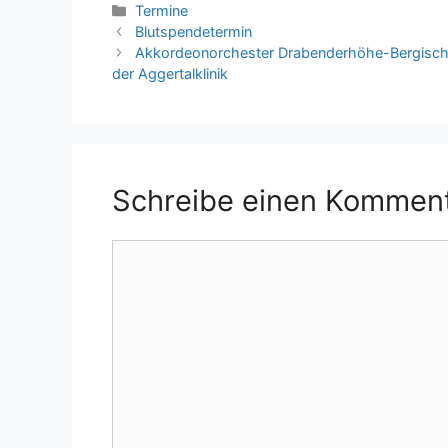
Kategorien
Termine
Blutspendetermin
Akkordeonorchester Drabenderhöhe-Bergisch L
der Aggertalklinik
Schreibe einen Kommen
Kommentar