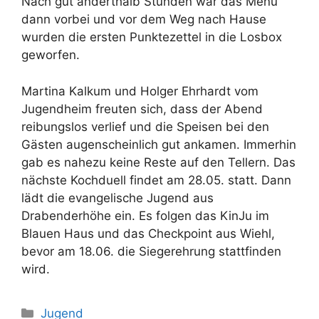
Nach gut anderthalb Stunden war das Menü
dann vorbei und vor dem Weg nach Hause
wurden die ersten Punktezettel in die Losbox
geworfen.
Martina Kalkum und Holger Ehrhardt vom
Jugendheim freuten sich, dass der Abend
reibungslos verlief und die Speisen bei den
Gästen augenscheinlich gut ankamen. Immerhin
gab es nahezu keine Reste auf den Tellern. Das
nächste Kochduell findet am 28.05. statt. Dann
lädt die evangelische Jugend aus
Drabenderhöhe ein. Es folgen das KinJu im
Blauen Haus und das Checkpoint aus Wiehl,
bevor am 18.06. die Siegerehrung stattfinden
wird.
Kategorien
Jugend