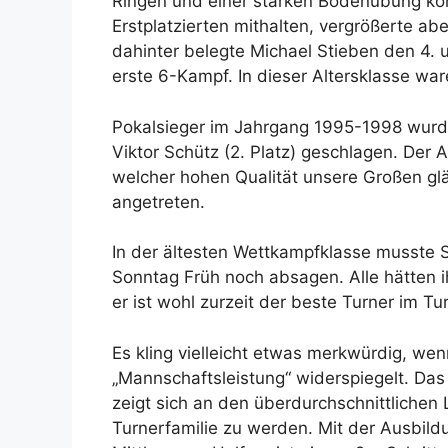
Ringen und einer starken Bodenübung kon
Erstplatzierten mithalten, vergrößerte ab
dahinter belegte Michael Stieben den 4. u
erste 6-Kampf. In dieser Altersklasse war
Pokalsieger im Jahrgang 1995-1998 wurde
Viktor Schütz (2. Platz) geschlagen. Der 
welcher hohen Qualität unsere Großen glä
angetreten.
In der ältesten Wettkampfklasse musste
Sonntag Früh noch absagen. Alle hätten 
er ist wohl zurzeit der beste Turner im T
Es kling vielleicht etwas merkwürdig, wen
„Mannschaftsleistung“ widerspiegelt. Das 
zeigt sich an den überdurchschnittlichen
Turnerfamilie zu werden. Mit der Ausbil