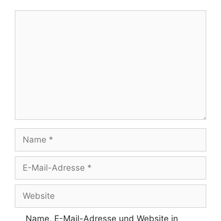
Kommentar
Name
E-
Mail-
Adresse
Website
Name, E-Mail-Adresse und Website in