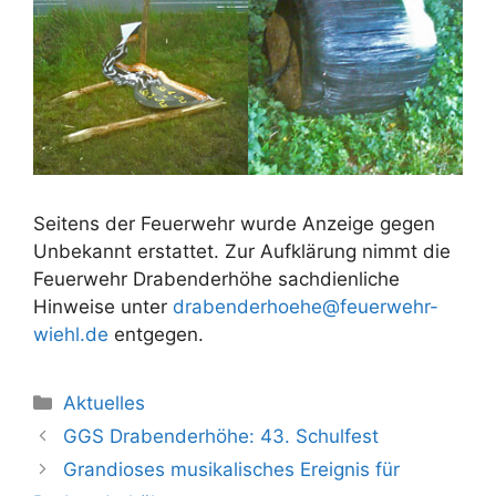
Seitens der Feuerwehr wurde Anzeige gegen
Unbekannt erstattet. Zur Aufklärung nimmt die
Feuerwehr Drabenderhöhe sachdienliche
Hinweise unter
drabenderhoehe@feuerwehr-
wiehl.de
entgegen.
Kategorien
Aktuelles
GGS Drabenderhöhe: 43. Schulfest
Grandioses musikalisches Ereignis für