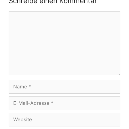
Schreibe einen Kommentar
Kommentar
Name
E-
Mail-
Adresse
Website