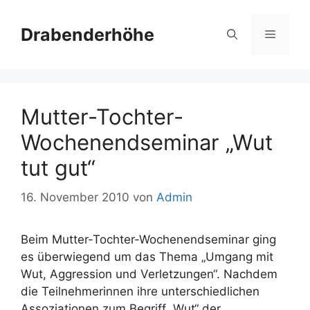
Zum
Inhalt
Drabenderhöhe
Menü
springen
Mutter-Tochter-
Wochenendseminar „Wut
tut gut“
16. November 2010
von
Admin
Beim Mutter-Tochter-Wochenendseminar ging
es überwiegend um das Thema „Umgang mit
Wut, Aggression und Verletzungen“. Nachdem
die Teilnehmerinnen ihre unterschiedlichen
Assoziationen zum Begriff „Wut“ der