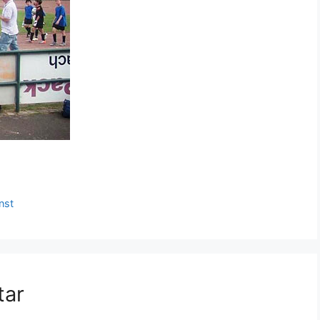
nst
tar