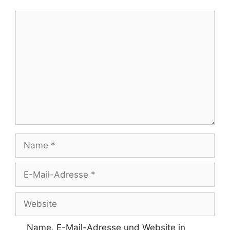
Kommentar
Name
E-
Mail-
Adresse
Website
Name, E-Mail-Adresse und Website in