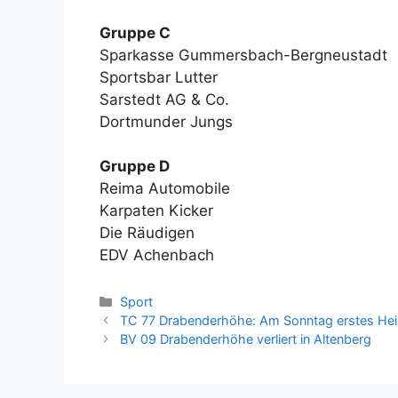
Gruppe C
Sparkasse Gummersbach-Bergneustadt
Sportsbar Lutter
Sarstedt AG & Co.
Dortmunder Jungs
Gruppe D
Reima Automobile
Karpaten Kicker
Die Räudigen
EDV Achenbach
Kategorien
Sport
TC 77 Drabenderhöhe: Am Sonntag erstes Heim
BV 09 Drabenderhöhe verliert in Altenberg