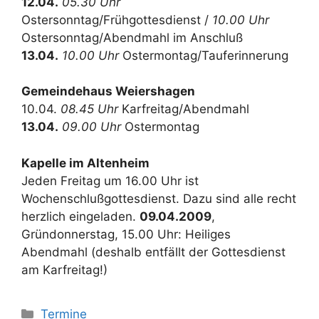
12.04.
05.30 Uhr
Ostersonntag/Frühgottesdienst /
10.00 Uhr
Ostersonntag/Abendmahl im Anschluß
13.04.
10.00 Uhr
Ostermontag/Tauferinnerung
Gemeindehaus Weiershagen
10.04.
08.45 Uhr
Karfreitag/Abendmahl
13.04.
09.00 Uhr
Ostermontag
Kapelle im Altenheim
Jeden Freitag um 16.00 Uhr ist
Wochenschlußgottesdienst. Dazu sind alle recht
herzlich eingeladen.
09.04.2009
,
Gründonnerstag, 15.00 Uhr: Heiliges
Abendmahl (deshalb entfällt der Gottesdienst
am Karfreitag!)
Kategorien
Termine