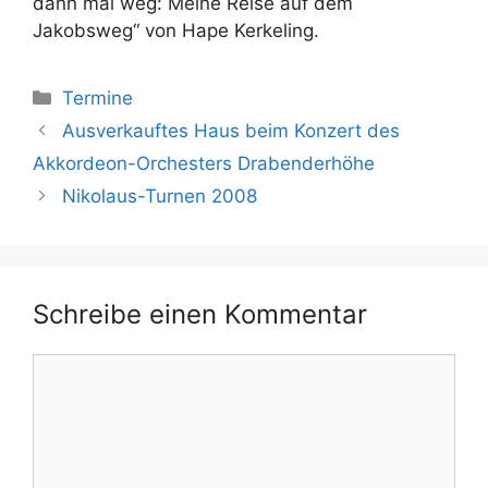
dann mal weg: Meine Reise auf dem
Jakobsweg“ von Hape Kerkeling.
Kategorien
Termine
Ausverkauftes Haus beim Konzert des
Akkordeon-Orchesters Drabenderhöhe
Nikolaus-Turnen 2008
Schreibe einen Kommentar
Kommentar