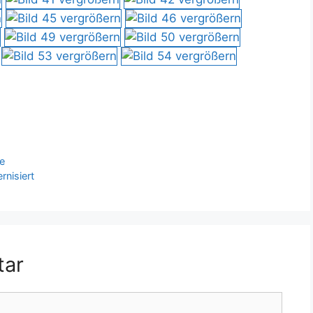
he
nisiert
tar