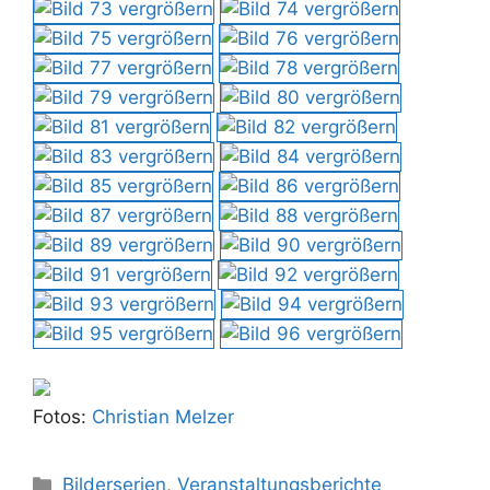
Fotos:
Christian Melzer
Kategorien
Bilderserien
,
Veranstaltungsberichte