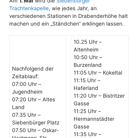
Am
1. Mai
wird die
Siebenbürger
Trachtenkapelle
, wie jedes Jahr, an
verschiedenen Stationen in Drabenderhöhe halt
machen und ein „Ständchen“ erklingen lassen.
10.25 Uhr –
Altenheim
10:50 Uhr –
Burzenland
Nachfolgend der
11:05 Uhr – Kokeltal
Zeitablauf:
11:15 Uhr –
07:00 Uhr –
Haferland
Jugendheim
11:20 Uhr – Bistritzer
07:20 Uhr – Altes
Gasse
Land
11:25 Uhr –
07.35 Uhr –
Hermannstädter
Siebenbürger Platz
Gasse
07.50 Uhr – Oskar-
11:35 Uhr –