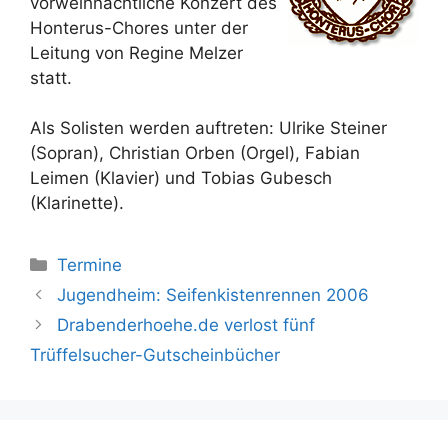
vorweihnachtliche Konzert des
Honterus-Chores unter der
Leitung von Regine Melzer
statt.
Als Solisten werden auftreten: Ulrike Steiner
(Sopran), Christian Orben (Orgel), Fabian
Leimen (Klavier) und Tobias Gubesch
(Klarinette).
Kategorien
Termine
Jugendheim: Seifenkistenrennen 2006
Drabenderhoehe.de verlost fünf
Trüffelsucher-Gutscheinbücher