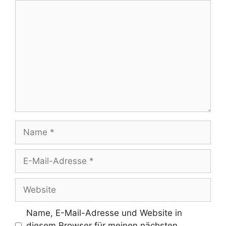
Kommentar
Name
E-
Mail-
Adresse
Website
Name, E-Mail-Adresse und Website in
diesem Browser für meinen nächsten