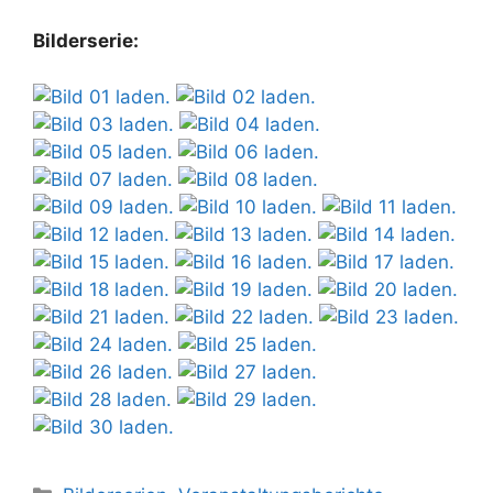
Bilderserie:
Kategorien